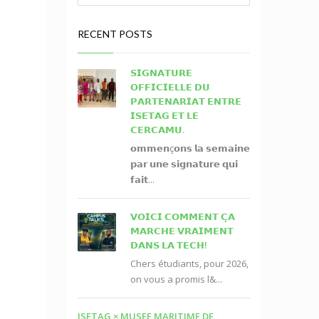
RECENT POSTS
𝗦𝗜𝗚𝗡𝗔𝗧𝗨𝗥𝗘
𝗢𝗙𝗙𝗜𝗖𝗜𝗘𝗟𝗟𝗘 𝗗𝗨
𝗣𝗔𝗥𝗧𝗘𝗡𝗔𝗥𝗜𝗔𝗧 𝗘𝗡𝗧𝗥𝗘
𝗜𝗦𝗘𝗧𝗔𝗚 𝗘𝗧 𝗟𝗘
𝗖𝗘𝗥𝗖𝗔𝗠𝗨.
𝗼𝗺𝗺𝗲𝗻ç𝗼𝗻𝘀 𝗹𝗮 𝘀𝗲𝗺𝗮𝗶𝗻𝗲
𝗽𝗮𝗿 𝘂𝗻𝗲 𝘀𝗶𝗴𝗻𝗮𝘁𝘂𝗿𝗲 𝗾𝘂𝗶
𝗳𝗮𝗶𝘁...
𝗩𝗢𝗜𝗖𝗜 𝗖𝗢𝗠𝗠𝗘𝗡𝗧 𝗖̧𝗔
𝗠𝗔𝗥𝗖𝗛𝗘 𝗩𝗥𝗔𝗜𝗠𝗘𝗡𝗧
𝗗𝗔𝗡𝗦 𝗟𝗔 𝗧𝗘𝗖𝗛!
Chers étudiants, pour 2026,
on vous a promis l&...
ISETAG × MUSEE MARITIME DE