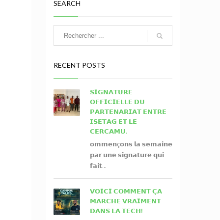
SEARCH
RECENT POSTS
𝗦𝗜𝗚𝗡𝗔𝗧𝗨𝗥𝗘
𝗢𝗙𝗙𝗜𝗖𝗜𝗘𝗟𝗟𝗘 𝗗𝗨
𝗣𝗔𝗥𝗧𝗘𝗡𝗔𝗥𝗜𝗔𝗧 𝗘𝗡𝗧𝗥𝗘
𝗜𝗦𝗘𝗧𝗔𝗚 𝗘𝗧 𝗟𝗘
𝗖𝗘𝗥𝗖𝗔𝗠𝗨.
𝗼𝗺𝗺𝗲𝗻ç𝗼𝗻𝘀 𝗹𝗮 𝘀𝗲𝗺𝗮𝗶𝗻𝗲
𝗽𝗮𝗿 𝘂𝗻𝗲 𝘀𝗶𝗴𝗻𝗮𝘁𝘂𝗿𝗲 𝗾𝘂𝗶
𝗳𝗮𝗶𝘁...
𝗩𝗢𝗜𝗖𝗜 𝗖𝗢𝗠𝗠𝗘𝗡𝗧 𝗖̧𝗔
𝗠𝗔𝗥𝗖𝗛𝗘 𝗩𝗥𝗔𝗜𝗠𝗘𝗡𝗧
𝗗𝗔𝗡𝗦 𝗟𝗔 𝗧𝗘𝗖𝗛!