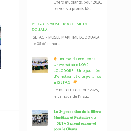
Chers étudiants, pour 2026,
on vous a promis l&...
ISETAG × MUSEE MARITIME DE
DOUALA
ISETAG × MUSEE MARITIME DE DOUALA
Le 06 décembr...
Bourse d’Excellence
Universitaire LOVE
LOLODORF – Une journée
d’émotion et d’espérance
à ISETAG !
Ce mardi 07 octobre 2025,
le campus de l’Instit...
𝐋𝐚 𝟐ᵉ 𝐩𝐫𝐨𝐦𝐨𝐭𝐢𝐨𝐧 𝐝𝐞 𝐥𝐚 𝐟𝐢𝐥𝐢𝐞̀𝐫𝐞
𝐌𝐚𝐫𝐢𝐭𝐢𝐦𝐞 𝐞𝐭 𝐏𝐨𝐫𝐭𝐮𝐚𝐢𝐫𝐞 de
l’ISETAG 𝐩𝐫𝐞𝐧𝐝 𝐬𝐨𝐧 𝐞𝐧𝐯𝐨𝐥
𝐩𝐨𝐮𝐫 𝐥𝐞 𝐆𝐡𝐚𝐧𝐚