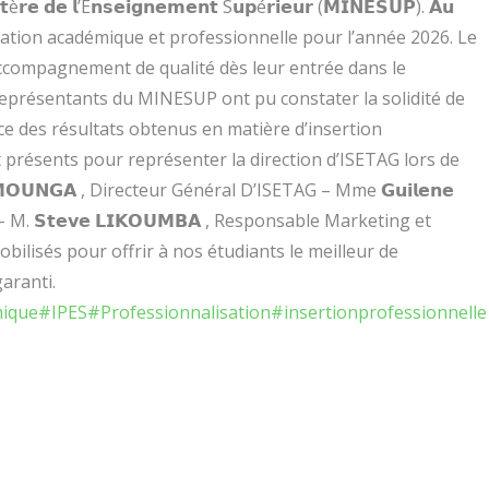
𝗱𝗲 𝗹’E𝗻𝘀𝗲𝗶𝗴𝗻𝗲𝗺𝗲𝗻𝘁 S𝘂𝗽é𝗿𝗶𝗲𝘂𝗿 (𝗠𝗜𝗡𝗘𝗦𝗨𝗣). 𝗔𝘂
 l’orientation académique et professionnelle pour l’année 2026. Le
accompagnement de qualité dès leur entrée dans le
𝗶𝗳: Les représentants du MINESUP ont pu constater la solidité de
e des résultats obtenus en matière d’insertion
t présents pour représenter la direction d’ISETAG lors de
 𝗠𝗢𝗨𝗡𝗚𝗔 , Directeur Général D’ISETAG – Mme 𝗚𝘂𝗶𝗹𝗲𝗻𝗲
M. 𝗦𝘁𝗲𝘃𝗲 𝗟𝗜𝗞𝗢𝗨𝗠𝗕𝗔 , Responsable Marketing et
lisés pour offrir à nos étudiants le meilleur de
aranti.
mique
#IPES
#Professionnalisation
#insertionprofessionnelle