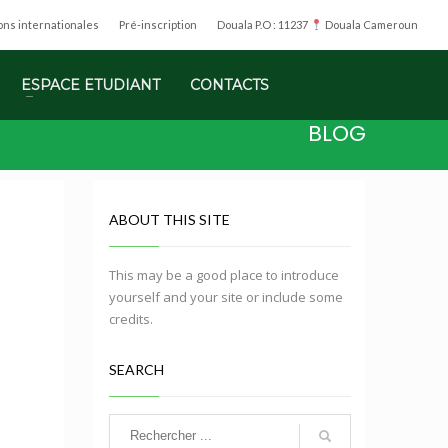
ions internationales
Pré-inscription
Douala P.O : 11237
Douala Cameroun
ESPACE ETUDIANT
CONTACTS
BLOG
ABOUT THIS SITE
This may be a good place to introduce
yourself and your site or include some
credits.
SEARCH