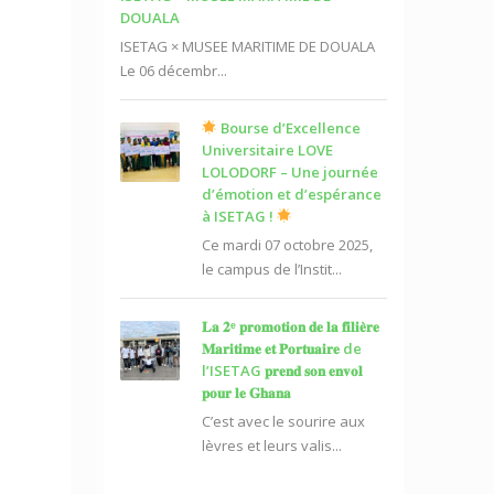
DOUALA
ISETAG × MUSEE MARITIME DE DOUALA
Le 06 décembr...
Bourse d’Excellence
Universitaire LOVE
LOLODORF – Une journée
d’émotion et d’espérance
à ISETAG !
Ce mardi 07 octobre 2025,
le campus de l’Instit...
𝐋𝐚 𝟐ᵉ 𝐩𝐫𝐨𝐦𝐨𝐭𝐢𝐨𝐧 𝐝𝐞 𝐥𝐚 𝐟𝐢𝐥𝐢𝐞̀𝐫𝐞
𝐌𝐚𝐫𝐢𝐭𝐢𝐦𝐞 𝐞𝐭 𝐏𝐨𝐫𝐭𝐮𝐚𝐢𝐫𝐞 de
l’ISETAG 𝐩𝐫𝐞𝐧𝐝 𝐬𝐨𝐧 𝐞𝐧𝐯𝐨𝐥
𝐩𝐨𝐮𝐫 𝐥𝐞 𝐆𝐡𝐚𝐧𝐚
C’est avec le sourire aux
lèvres et leurs valis...