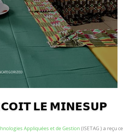
NCATEGORIZED
𝗖𝗢𝗜𝗧 𝗟𝗘 𝗠𝗜𝗡𝗘𝗦𝗨𝗣
chnologies Appliquées et de Gestion
(ISETAG ) a reçu ce