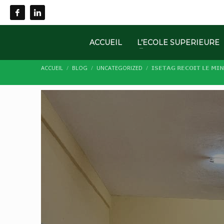
Appel: +237 676 079 849 | +237 659 855 800.
ACCUEIL
L’ECOLE SUPERIEURE
ACCUEIL
BLOG
UNCATEGORIZED
𝗜𝗦𝗘𝗧𝗔𝗚 𝗥𝗘𝗖𝗢𝗜𝗧 𝗟𝗘 𝗠𝗜