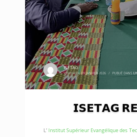
ISETAG
VENDREDI, 09 JANVIER 2026
/
PUBLIÉ DANS
U
𝗜𝗦𝗘𝗧𝗔𝗚 𝗥
L’
Institut Supérieur Evangélique des Te