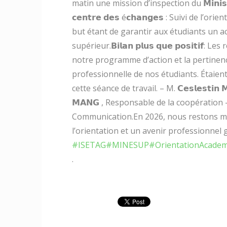
matin une mission d’inspection du 𝗠𝗶𝗻𝗶𝘀𝘁è𝗿𝗲 
𝗰𝗲𝗻𝘁𝗿𝗲 𝗱𝗲𝘀 é𝗰𝗵𝗮𝗻𝗴𝗲𝘀 : Suivi de
but étant de garantir aux étudiants un 
supérieur.𝗕𝗶𝗹𝗮𝗻 𝗽𝗹𝘂𝘀 𝗾𝘂𝗲 𝗽𝗼𝘀𝗶𝘁
notre programme d’action et la pertinenc
professionnelle de nos étudiants. Étaien
cette séance de travail. – M. 𝗖𝗲𝘀𝗹𝗲𝘀𝘁𝗶
𝗠𝗔𝗡𝗚 , Responsable de la coopération – 
Communication.En 2026, nous restons mobi
l’orientation et un avenir professionnel g
#ISETAG
#MINESUP
#OrientationAcade
.