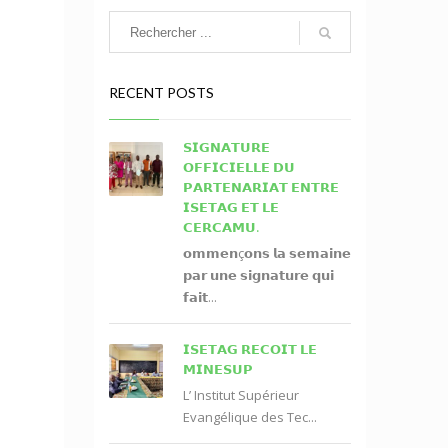
RECENT POSTS
𝗦𝗜𝗚𝗡𝗔𝗧𝗨𝗥𝗘
𝗢𝗙𝗙𝗜𝗖𝗜𝗘𝗟𝗟𝗘 𝗗𝗨
𝗣𝗔𝗥𝗧𝗘𝗡𝗔𝗥𝗜𝗔𝗧 𝗘𝗡𝗧𝗥𝗘
𝗜𝗦𝗘𝗧𝗔𝗚 𝗘𝗧 𝗟𝗘
𝗖𝗘𝗥𝗖𝗔𝗠𝗨.
𝗼𝗺𝗺𝗲𝗻ç𝗼𝗻𝘀 𝗹𝗮 𝘀𝗲𝗺𝗮𝗶𝗻𝗲
𝗽𝗮𝗿 𝘂𝗻𝗲 𝘀𝗶𝗴𝗻𝗮𝘁𝘂𝗿𝗲 𝗾𝘂𝗶
𝗳𝗮𝗶𝘁...
𝗜𝗦𝗘𝗧𝗔𝗚 𝗥𝗘𝗖𝗢𝗜𝗧 𝗟𝗘
𝗠𝗜𝗡𝗘𝗦𝗨𝗣
L’ Institut Supérieur
Evangélique des Tec...