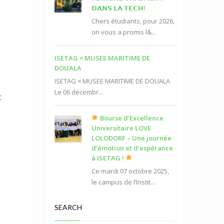
𝗗𝗔𝗡𝗦 𝗟𝗔 𝗧𝗘𝗖𝗛!
Chers étudiants, pour 2026,
on vous a promis l&...
ISETAG × MUSEE MARITIME DE
DOUALA
ISETAG × MUSEE MARITIME DE DOUALA
Le 06 décembr...
t
Bourse d’Excellence
Universitaire LOVE
LOLODORF – Une journée
d’émotion et d’espérance
à ISETAG !
Ce mardi 07 octobre 2025,
le campus de l’Instit...
SEARCH