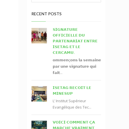
RECENT POSTS
𝗦𝗜𝗚𝗡𝗔𝗧𝗨𝗥𝗘
𝗢𝗙𝗙𝗜𝗖𝗜𝗘𝗟𝗟𝗘 𝗗𝗨
𝗣𝗔𝗥𝗧𝗘𝗡𝗔𝗥𝗜𝗔𝗧 𝗘𝗡𝗧𝗥𝗘
𝗜𝗦𝗘𝗧𝗔𝗚 𝗘𝗧 𝗟𝗘
𝗖𝗘𝗥𝗖𝗔𝗠𝗨.
𝗼𝗺𝗺𝗲𝗻ç𝗼𝗻𝘀 𝗹𝗮 𝘀𝗲𝗺𝗮𝗶𝗻𝗲
𝗽𝗮𝗿 𝘂𝗻𝗲 𝘀𝗶𝗴𝗻𝗮𝘁𝘂𝗿𝗲 𝗾𝘂𝗶
𝗳𝗮𝗶𝘁...
𝗜𝗦𝗘𝗧𝗔𝗚 𝗥𝗘𝗖𝗢𝗜𝗧 𝗟𝗘
𝗠𝗜𝗡𝗘𝗦𝗨𝗣
L’ Institut Supérieur
Evangélique des Tec...
𝗩𝗢𝗜𝗖𝗜 𝗖𝗢𝗠𝗠𝗘𝗡𝗧 𝗖̧𝗔
𝗠𝗔𝗥𝗖𝗛𝗘 𝗩𝗥𝗔𝗜𝗠𝗘𝗡𝗧