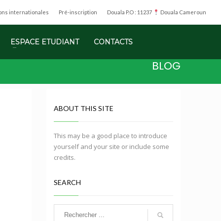
ions internationales
Pré-inscription
Douala P.O : 11237
Douala Cameroun
ESPACE ETUDIANT
CONTACTS
BLOG
ABOUT THIS SITE
This may be a good place to introduce
yourself and your site or include some
credits.
SEARCH