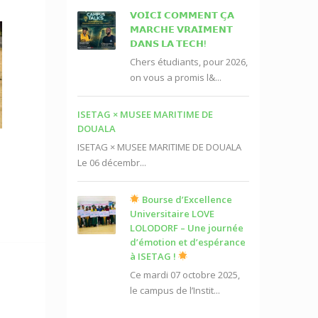
𝗩𝗢𝗜𝗖𝗜 𝗖𝗢𝗠𝗠𝗘𝗡𝗧 𝗖̧𝗔
𝗠𝗔𝗥𝗖𝗛𝗘 𝗩𝗥𝗔𝗜𝗠𝗘𝗡𝗧
𝗗𝗔𝗡𝗦 𝗟𝗔 𝗧𝗘𝗖𝗛!
Chers étudiants, pour 2026,
on vous a promis l&...
ISETAG × MUSEE MARITIME DE
DOUALA
ISETAG × MUSEE MARITIME DE DOUALA
Le 06 décembr...
Bourse d’Excellence
Universitaire LOVE
LOLODORF – Une journée
d’émotion et d’espérance
à ISETAG !
Ce mardi 07 octobre 2025,
le campus de l’Instit...