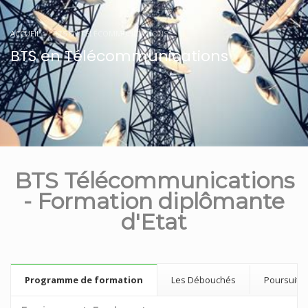
ACCUEIL
BTS EN TÉLÉCOMMUNICATIONS
BTS en Télécommunications
BTS Télécommunications
- Formation diplômante
d'Etat
Programme de formation
Les Débouchés
Poursuite