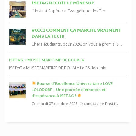
𝗜𝗦𝗘𝗧𝗔𝗚 𝗥𝗘𝗖𝗢𝗜𝗧 𝗟𝗘 𝗠𝗜𝗡𝗘𝗦𝗨𝗣
L’ Institut Supérieur Evangélique des Tec...
𝗩𝗢𝗜𝗖𝗜 𝗖𝗢𝗠𝗠𝗘𝗡𝗧 𝗖̧𝗔 𝗠𝗔𝗥𝗖𝗛𝗘 𝗩𝗥𝗔𝗜𝗠𝗘𝗡𝗧
𝗗𝗔𝗡𝗦 𝗟𝗔 𝗧𝗘𝗖𝗛!
Chers étudiants, pour 2026, on vous a promis l&...
ISETAG × MUSEE MARITIME DE DOUALA
ISETAG × MUSEE MARITIME DE DOUALA Le 06 décembr...
Bourse d’Excellence Universitaire LOVE
LOLODORF – Une journée d’émotion et
d’espérance à ISETAG !
Ce mardi 07 octobre 2025, le campus de l’Instit...