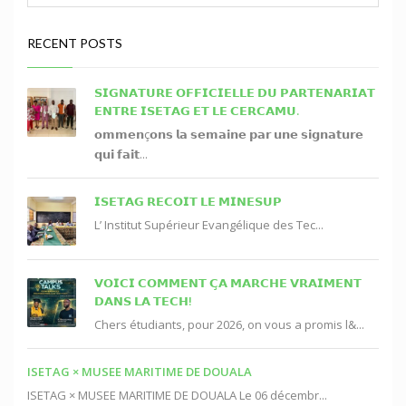
RECENT POSTS
𝗦𝗜𝗚𝗡𝗔𝗧𝗨𝗥𝗘 𝗢𝗙𝗙𝗜𝗖𝗜𝗘𝗟𝗟𝗘 𝗗𝗨 𝗣𝗔𝗥𝗧𝗘𝗡𝗔𝗥𝗜𝗔𝗧
𝗘𝗡𝗧𝗥𝗘 𝗜𝗦𝗘𝗧𝗔𝗚 𝗘𝗧 𝗟𝗘 𝗖𝗘𝗥𝗖𝗔𝗠𝗨.
𝗼𝗺𝗺𝗲𝗻ç𝗼𝗻𝘀 𝗹𝗮 𝘀𝗲𝗺𝗮𝗶𝗻𝗲 𝗽𝗮𝗿 𝘂𝗻𝗲 𝘀𝗶𝗴𝗻𝗮𝘁𝘂𝗿𝗲
𝗾𝘂𝗶 𝗳𝗮𝗶𝘁...
𝗜𝗦𝗘𝗧𝗔𝗚 𝗥𝗘𝗖𝗢𝗜𝗧 𝗟𝗘 𝗠𝗜𝗡𝗘𝗦𝗨𝗣
L’ Institut Supérieur Evangélique des Tec...
𝗩𝗢𝗜𝗖𝗜 𝗖𝗢𝗠𝗠𝗘𝗡𝗧 𝗖̧𝗔 𝗠𝗔𝗥𝗖𝗛𝗘 𝗩𝗥𝗔𝗜𝗠𝗘𝗡𝗧
𝗗𝗔𝗡𝗦 𝗟𝗔 𝗧𝗘𝗖𝗛!
Chers étudiants, pour 2026, on vous a promis l&...
ISETAG × MUSEE MARITIME DE DOUALA
ISETAG × MUSEE MARITIME DE DOUALA Le 06 décembr...