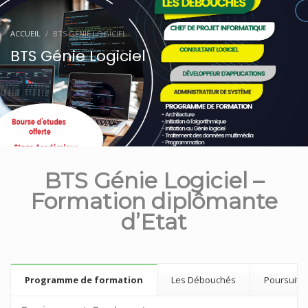
ACCUEIL
BTS GÉNIE LOGICIEL
BTS Génie Logiciel
BTS Génie Logiciel –
Formation diplômante
d’Etat
Programme de formation
Les Débouchés
Poursuite