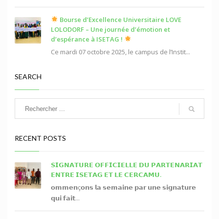
Bourse d’Excellence Universitaire LOVE
LOLODORF – Une journée d’émotion et
d’espérance à ISETAG !
Ce mardi 07 octobre 2025, le campus de l’Instit...
SEARCH
RECENT POSTS
𝗦𝗜𝗚𝗡𝗔𝗧𝗨𝗥𝗘 𝗢𝗙𝗙𝗜𝗖𝗜𝗘𝗟𝗟𝗘 𝗗𝗨 𝗣𝗔𝗥𝗧𝗘𝗡𝗔𝗥𝗜𝗔𝗧
𝗘𝗡𝗧𝗥𝗘 𝗜𝗦𝗘𝗧𝗔𝗚 𝗘𝗧 𝗟𝗘 𝗖𝗘𝗥𝗖𝗔𝗠𝗨.
𝗼𝗺𝗺𝗲𝗻ç𝗼𝗻𝘀 𝗹𝗮 𝘀𝗲𝗺𝗮𝗶𝗻𝗲 𝗽𝗮𝗿 𝘂𝗻𝗲 𝘀𝗶𝗴𝗻𝗮𝘁𝘂𝗿𝗲
𝗾𝘂𝗶 𝗳𝗮𝗶𝘁...