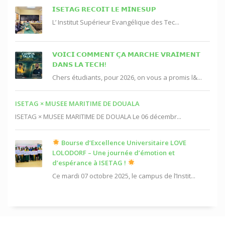
𝗜𝗦𝗘𝗧𝗔𝗚 𝗥𝗘𝗖𝗢𝗜𝗧 𝗟𝗘 𝗠𝗜𝗡𝗘𝗦𝗨𝗣
L’ Institut Supérieur Evangélique des Tec...
𝗩𝗢𝗜𝗖𝗜 𝗖𝗢𝗠𝗠𝗘𝗡𝗧 𝗖̧𝗔 𝗠𝗔𝗥𝗖𝗛𝗘 𝗩𝗥𝗔𝗜𝗠𝗘𝗡𝗧
𝗗𝗔𝗡𝗦 𝗟𝗔 𝗧𝗘𝗖𝗛!
Chers étudiants, pour 2026, on vous a promis l&...
ISETAG × MUSEE MARITIME DE DOUALA
ISETAG × MUSEE MARITIME DE DOUALA Le 06 décembr...
Bourse d’Excellence Universitaire LOVE
LOLODORF – Une journée d’émotion et
d’espérance à ISETAG !
Ce mardi 07 octobre 2025, le campus de l’Instit...