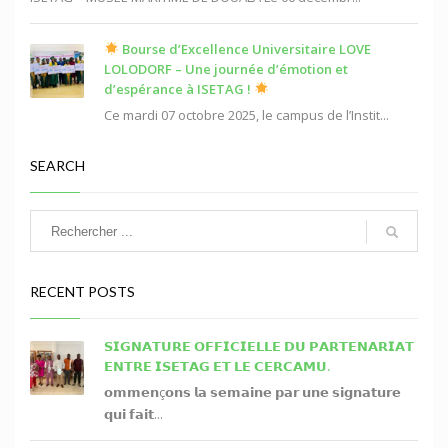
Bourse d’Excellence Universitaire LOVE
LOLODORF – Une journée d’émotion et
d’espérance à ISETAG !
Ce mardi 07 octobre 2025, le campus de l’Instit...
SEARCH
RECENT POSTS
𝗦𝗜𝗚𝗡𝗔𝗧𝗨𝗥𝗘 𝗢𝗙𝗙𝗜𝗖𝗜𝗘𝗟𝗟𝗘 𝗗𝗨 𝗣𝗔𝗥𝗧𝗘𝗡𝗔𝗥𝗜𝗔𝗧
𝗘𝗡𝗧𝗥𝗘 𝗜𝗦𝗘𝗧𝗔𝗚 𝗘𝗧 𝗟𝗘 𝗖𝗘𝗥𝗖𝗔𝗠𝗨.
𝗼𝗺𝗺𝗲𝗻ç𝗼𝗻𝘀 𝗹𝗮 𝘀𝗲𝗺𝗮𝗶𝗻𝗲 𝗽𝗮𝗿 𝘂𝗻𝗲 𝘀𝗶𝗴𝗻𝗮𝘁𝘂𝗿𝗲
𝗾𝘂𝗶 𝗳𝗮𝗶𝘁...