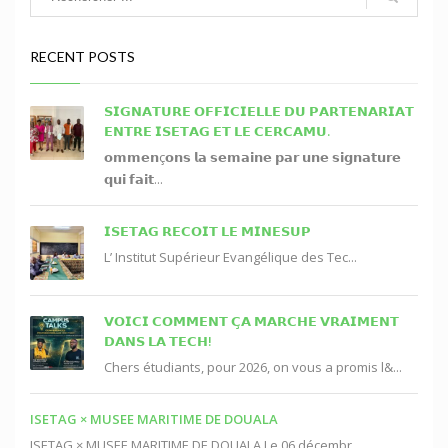
RECENT POSTS
𝗦𝗜𝗚𝗡𝗔𝗧𝗨𝗥𝗘 𝗢𝗙𝗙𝗜𝗖𝗜𝗘𝗟𝗟𝗘 𝗗𝗨 𝗣𝗔𝗥𝗧𝗘𝗡𝗔𝗥𝗜𝗔𝗧
𝗘𝗡𝗧𝗥𝗘 𝗜𝗦𝗘𝗧𝗔𝗚 𝗘𝗧 𝗟𝗘 𝗖𝗘𝗥𝗖𝗔𝗠𝗨.
𝗼𝗺𝗺𝗲𝗻ç𝗼𝗻𝘀 𝗹𝗮 𝘀𝗲𝗺𝗮𝗶𝗻𝗲 𝗽𝗮𝗿 𝘂𝗻𝗲 𝘀𝗶𝗴𝗻𝗮𝘁𝘂𝗿𝗲
𝗾𝘂𝗶 𝗳𝗮𝗶𝘁...
𝗜𝗦𝗘𝗧𝗔𝗚 𝗥𝗘𝗖𝗢𝗜𝗧 𝗟𝗘 𝗠𝗜𝗡𝗘𝗦𝗨𝗣
L’ Institut Supérieur Evangélique des Tec...
𝗩𝗢𝗜𝗖𝗜 𝗖𝗢𝗠𝗠𝗘𝗡𝗧 𝗖̧𝗔 𝗠𝗔𝗥𝗖𝗛𝗘 𝗩𝗥𝗔𝗜𝗠𝗘𝗡𝗧
𝗗𝗔𝗡𝗦 𝗟𝗔 𝗧𝗘𝗖𝗛!
Chers étudiants, pour 2026, on vous a promis l&...
ISETAG × MUSEE MARITIME DE DOUALA
ISETAG × MUSEE MARITIME DE DOUALA Le 06 décembr...