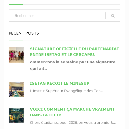
RECENT POSTS
𝗦𝗜𝗚𝗡𝗔𝗧𝗨𝗥𝗘 𝗢𝗙𝗙𝗜𝗖𝗜𝗘𝗟𝗟𝗘 𝗗𝗨 𝗣𝗔𝗥𝗧𝗘𝗡𝗔𝗥𝗜𝗔𝗧
𝗘𝗡𝗧𝗥𝗘 𝗜𝗦𝗘𝗧𝗔𝗚 𝗘𝗧 𝗟𝗘 𝗖𝗘𝗥𝗖𝗔𝗠𝗨.
𝗼𝗺𝗺𝗲𝗻ç𝗼𝗻𝘀 𝗹𝗮 𝘀𝗲𝗺𝗮𝗶𝗻𝗲 𝗽𝗮𝗿 𝘂𝗻𝗲 𝘀𝗶𝗴𝗻𝗮𝘁𝘂𝗿𝗲
𝗾𝘂𝗶 𝗳𝗮𝗶𝘁...
𝗜𝗦𝗘𝗧𝗔𝗚 𝗥𝗘𝗖𝗢𝗜𝗧 𝗟𝗘 𝗠𝗜𝗡𝗘𝗦𝗨𝗣
L’ Institut Supérieur Evangélique des Tec...
𝗩𝗢𝗜𝗖𝗜 𝗖𝗢𝗠𝗠𝗘𝗡𝗧 𝗖̧𝗔 𝗠𝗔𝗥𝗖𝗛𝗘 𝗩𝗥𝗔𝗜𝗠𝗘𝗡𝗧
𝗗𝗔𝗡𝗦 𝗟𝗔 𝗧𝗘𝗖𝗛!
Chers étudiants, pour 2026, on vous a promis l&...