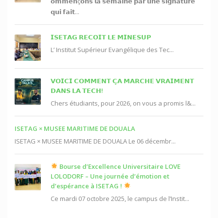
𝗼𝗺𝗺𝗲𝗻ç𝗼𝗻𝘀 𝗹𝗮 𝘀𝗲𝗺𝗮𝗶𝗻𝗲 𝗽𝗮𝗿 𝘂𝗻𝗲 𝘀𝗶𝗴𝗻𝗮𝘁𝘂𝗿𝗲
𝗾𝘂𝗶 𝗳𝗮𝗶𝘁...
𝗜𝗦𝗘𝗧𝗔𝗚 𝗥𝗘𝗖𝗢𝗜𝗧 𝗟𝗘 𝗠𝗜𝗡𝗘𝗦𝗨𝗣
L’ Institut Supérieur Evangélique des Tec...
𝗩𝗢𝗜𝗖𝗜 𝗖𝗢𝗠𝗠𝗘𝗡𝗧 𝗖̧𝗔 𝗠𝗔𝗥𝗖𝗛𝗘 𝗩𝗥𝗔𝗜𝗠𝗘𝗡𝗧
𝗗𝗔𝗡𝗦 𝗟𝗔 𝗧𝗘𝗖𝗛!
Chers étudiants, pour 2026, on vous a promis l&...
ISETAG × MUSEE MARITIME DE DOUALA
ISETAG × MUSEE MARITIME DE DOUALA Le 06 décembr...
Bourse d’Excellence Universitaire LOVE
LOLODORF – Une journée d’émotion et
d’espérance à ISETAG !
Ce mardi 07 octobre 2025, le campus de l’Instit...