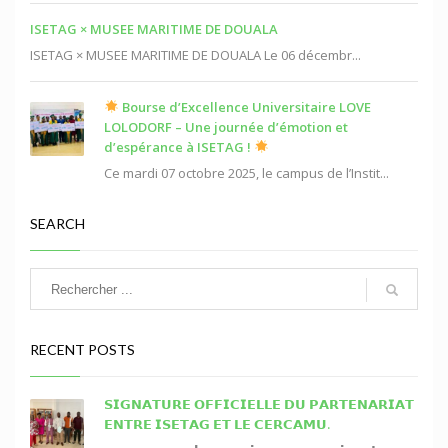
ISETAG × MUSEE MARITIME DE DOUALA
ISETAG × MUSEE MARITIME DE DOUALA Le 06 décembr...
Bourse d’Excellence Universitaire LOVE
LOLODORF – Une journée d’émotion et
d’espérance à ISETAG !
Ce mardi 07 octobre 2025, le campus de l’Instit...
SEARCH
RECENT POSTS
𝗦𝗜𝗚𝗡𝗔𝗧𝗨𝗥𝗘 𝗢𝗙𝗙𝗜𝗖𝗜𝗘𝗟𝗟𝗘 𝗗𝗨 𝗣𝗔𝗥𝗧𝗘𝗡𝗔𝗥𝗜𝗔𝗧
𝗘𝗡𝗧𝗥𝗘 𝗜𝗦𝗘𝗧𝗔𝗚 𝗘𝗧 𝗟𝗘 𝗖𝗘𝗥𝗖𝗔𝗠𝗨.