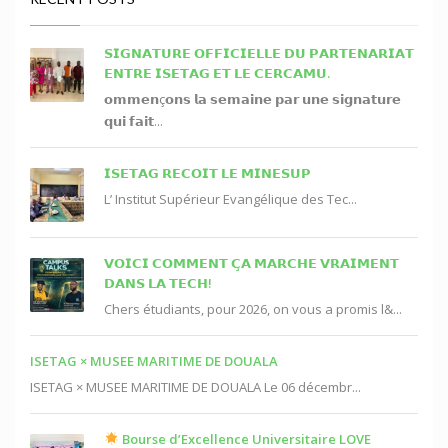
𝗦𝗜𝗚𝗡𝗔𝗧𝗨𝗥𝗘 𝗢𝗙𝗙𝗜𝗖𝗜𝗘𝗟𝗟𝗘 𝗗𝗨 𝗣𝗔𝗥𝗧𝗘𝗡𝗔𝗥𝗜𝗔𝗧
𝗘𝗡𝗧𝗥𝗘 𝗜𝗦𝗘𝗧𝗔𝗚 𝗘𝗧 𝗟𝗘 𝗖𝗘𝗥𝗖𝗔𝗠𝗨.
𝗼𝗺𝗺𝗲𝗻ç𝗼𝗻𝘀 𝗹𝗮 𝘀𝗲𝗺𝗮𝗶𝗻𝗲 𝗽𝗮𝗿 𝘂𝗻𝗲 𝘀𝗶𝗴𝗻𝗮𝘁𝘂𝗿𝗲
𝗾𝘂𝗶 𝗳𝗮𝗶𝘁...
𝗜𝗦𝗘𝗧𝗔𝗚 𝗥𝗘𝗖𝗢𝗜𝗧 𝗟𝗘 𝗠𝗜𝗡𝗘𝗦𝗨𝗣
L’ Institut Supérieur Evangélique des Tec...
𝗩𝗢𝗜𝗖𝗜 𝗖𝗢𝗠𝗠𝗘𝗡𝗧 𝗖̧𝗔 𝗠𝗔𝗥𝗖𝗛𝗘 𝗩𝗥𝗔𝗜𝗠𝗘𝗡𝗧
𝗗𝗔𝗡𝗦 𝗟𝗔 𝗧𝗘𝗖𝗛!
Chers étudiants, pour 2026, on vous a promis l&...
ISETAG × MUSEE MARITIME DE DOUALA
ISETAG × MUSEE MARITIME DE DOUALA Le 06 décembr...
Bourse d’Excellence Universitaire LOVE