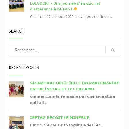
LOLODORF – Une journée d’émotion et
d’espérance à ISETAG !
Ce mardi 07 octobre 2025, le campus de l’Instit...
SEARCH
RECENT POSTS
𝗦𝗜𝗚𝗡𝗔𝗧𝗨𝗥𝗘 𝗢𝗙𝗙𝗜𝗖𝗜𝗘𝗟𝗟𝗘 𝗗𝗨 𝗣𝗔𝗥𝗧𝗘𝗡𝗔𝗥𝗜𝗔𝗧
𝗘𝗡𝗧𝗥𝗘 𝗜𝗦𝗘𝗧𝗔𝗚 𝗘𝗧 𝗟𝗘 𝗖𝗘𝗥𝗖𝗔𝗠𝗨.
𝗼𝗺𝗺𝗲𝗻ç𝗼𝗻𝘀 𝗹𝗮 𝘀𝗲𝗺𝗮𝗶𝗻𝗲 𝗽𝗮𝗿 𝘂𝗻𝗲 𝘀𝗶𝗴𝗻𝗮𝘁𝘂𝗿𝗲
𝗾𝘂𝗶 𝗳𝗮𝗶𝘁...
𝗜𝗦𝗘𝗧𝗔𝗚 𝗥𝗘𝗖𝗢𝗜𝗧 𝗟𝗘 𝗠𝗜𝗡𝗘𝗦𝗨𝗣
L’ Institut Supérieur Evangélique des Tec...