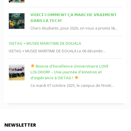
𝗩𝗢𝗜𝗖𝗜 𝗖𝗢𝗠𝗠𝗘𝗡𝗧 𝗖̧𝗔 𝗠𝗔𝗥𝗖𝗛𝗘 𝗩𝗥𝗔𝗜𝗠𝗘𝗡𝗧
𝗗𝗔𝗡𝗦 𝗟𝗔 𝗧𝗘𝗖𝗛!
Chers étudiants, pour 2026, on vous a promis l&...
ISETAG × MUSEE MARITIME DE DOUALA
ISETAG × MUSEE MARITIME DE DOUALA Le 06 décembr...
Bourse d’Excellence Universitaire LOVE
LOLODORF – Une journée d’émotion et
d’espérance à ISETAG !
Ce mardi 07 octobre 2025, le campus de l’Instit...
NEWSLETTER